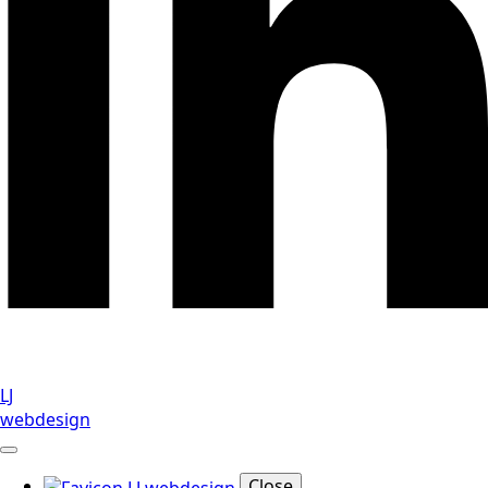
LJ
webdesign
Close